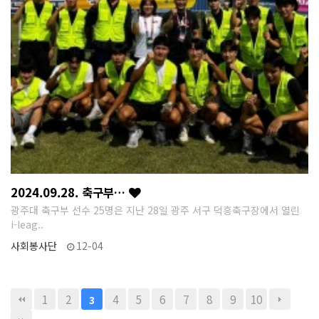
2024.09.28. 축구부…
광주대 축구부 선수 25명은 지난 28일 광주 서구 덕흥축구장에서 열린
i-leag..
사회봉사단
12-04
1
2
4
5
6
7
8
9
10
3