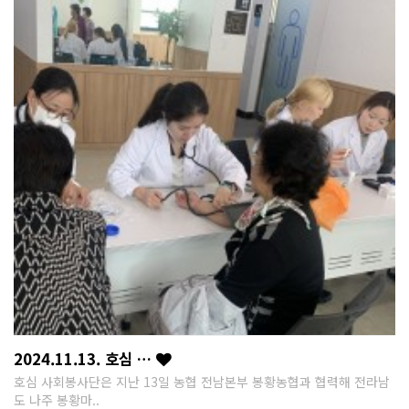
2024.11.13. 호심 …
호심 사회봉사단은 지난 13일 농협 전남본부 봉황농협과 협력해 전라남
도 나주 봉황마..