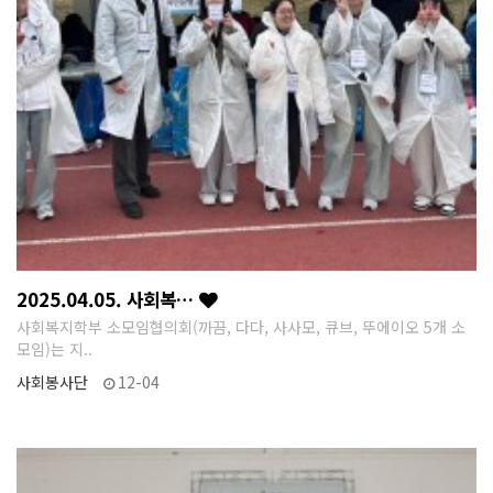
2025.04.05. 사회복…
사회복지학부 소모임협의회(까끔, 다다, 사사모, 큐브, 뚜에이오 5개 소
모임)는 지..
사회봉사단
12-04