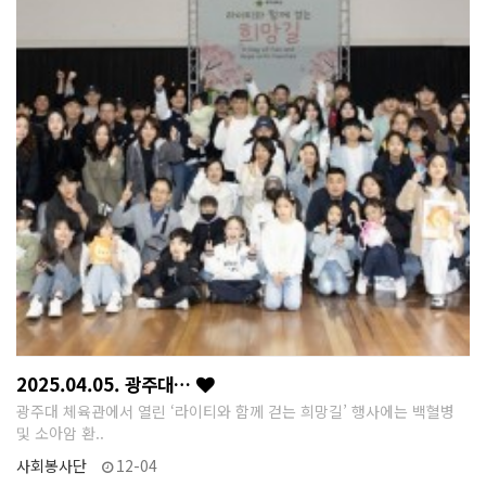
2025.04.05. 광주대…
광주대 체육관에서 열린 ‘라이티와 함께 걷는 희망길’ 행사에는 백혈병
및 소아암 환..
사회봉사단
12-04