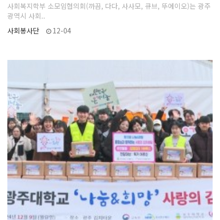
사회복지학부 소모임협의회(까끔, 다다, 사사모, 큐브, 뚜에이오)는 광주
광역시 사회..
사회봉사단
12-04