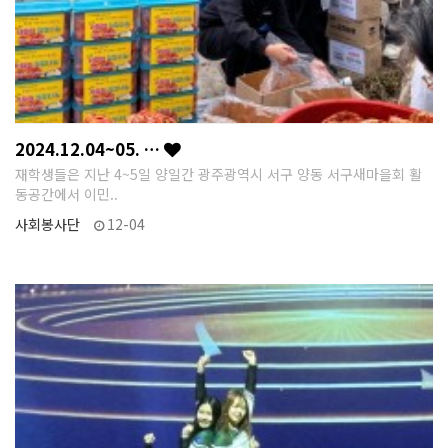
2024.12.04~05. …
재학생들은 지난 4~5일 양일간 광주광역시 서구 양동 서구새마을회 활
동공간에서 이민..
사회봉사단
12-04