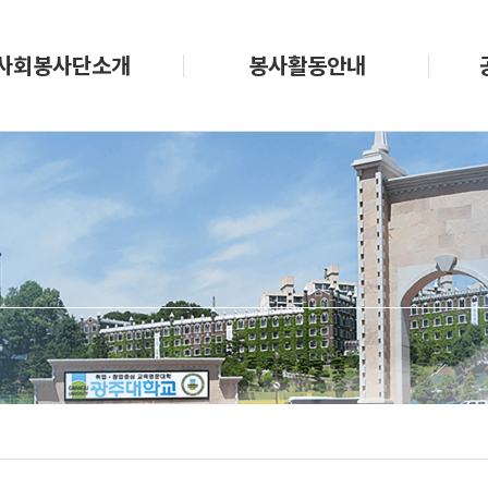
사회봉사단소개
봉사활동안내