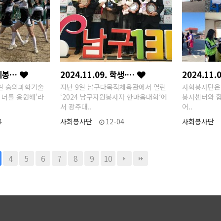
사회봉…
2024.11.09. 학생·…
2024.11
일 숭의과학기술
지난 9일 남구다목적체육관에서 열린
사회봉사단은
 너를 응원해’라
‘2024 남구자원봉사자 한마음대회’에
봉사센터와 함
서 광주대..
어..
4
사회봉사단
12-04
사회봉사단
4
5
6
7
8
9
10