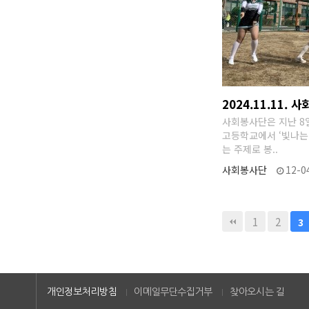
2024.11.11. 
사회봉사단은 지난 8
고등학교에서 ‘빛나는
는 주제로 봉..
사회봉사단
12-0
다음
맨끝
1
2
3
개인정보처리방침
이메일무단수집거부
찾아오시는 길