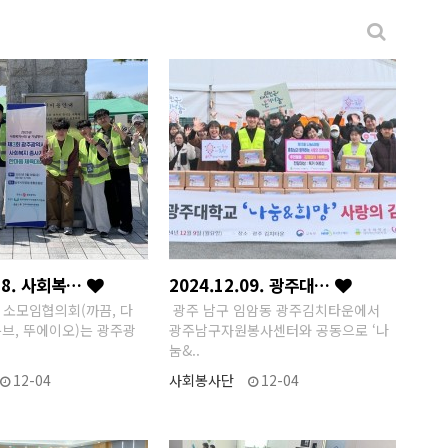
.28. 사회복…
2024.12.09. 광주대…
소모임협의회(까끔, 다
광주 남구 임암동 광주김치타운에서
큐브, 뚜에이오)는 광주광
광주남구자원봉사센터와 공동으로 ‘나
눔&..
12-04
사회봉사단
12-04