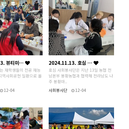
.13. 뷰티미…
2024.11.13. 호심 …
는 재학생들의 전공 재능
호심 사회봉사단은 지난 13일 농협 전
지역사회공헌 일환으로 올
남본부 봉황농협과 협력해 전라남도 나
주 봉황마..
12-04
사회봉사단
12-04