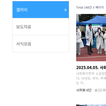
Total 168건
3 페이지
갤러리
보도자료
서식모음
2025.04.05. 
사회복지학부 소모임협
다, 사사모, 큐브, 뚜
는 지..
사회봉사단
12-0