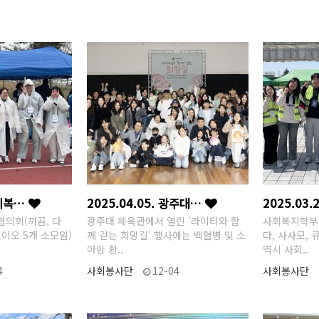
사회복…
2025.04.05. 광주대…
2025.03
의회(까끔, 다
광주대 체육관에서 열린 ‘라이티와 함
사회복지학부 
에이오 5개 소모임)
께 걷는 희망길’ 행사에는 백혈병 및 소
다, 사사모, 
아암 환..
역시 사회..
4
사회봉사단
12-04
사회봉사단