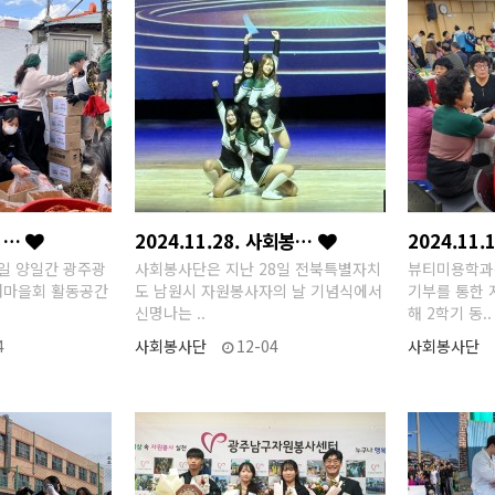
. …
2024.11.28. 사회봉…
2024.11
5일 양일간 광주광
사회봉사단은 지난 28일 전북특별자치
뷰티미용학과
새마을회 활동공간
도 남원시 자원봉사자의 날 기념식에서
기부를 통한 
신명나는 ..
해 2학기 동..
4
사회봉사단
12-04
사회봉사단