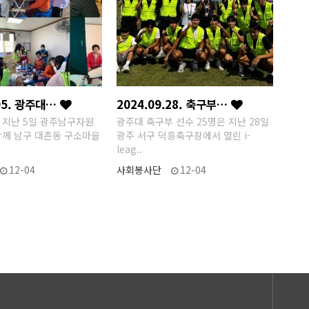
.05. 광주대…
2024.09.28. 축구부…
 지난 5일 광주남구자원
광주대 축구부 선수 25명은 지난 28일
께 남구 대촌동 구소마을
광주 서구 덕흥축구장에서 열린 i-
leag..
12-04
사회봉사단
12-04