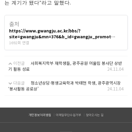
는 계기가 됐다”라고 말했다.
출처
https://www.gwangju.ac.kr/bbs/?
site=gwangju&mn=376&b_id=gwangju_promot…
1692회 연결
이전글
사회복지학부 재학생들, 광주공원 어울림 봉사단 상반
기 활동 성료
24.11.04
다음글
청소년상담·평생교육학과 박태현 학생, 광주광역시장
‘봉사활동 공로상’
24.11.04
개인정보처리방침
이메일무단수집거부
찾아오시는 길