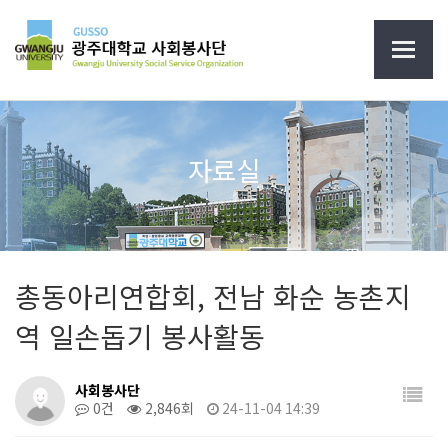
자료실
총동아리연합회, 전남 화순 농촌지
역 일손돕기 봉사활동
사회봉사단
0건
2,846회
24-11-04 14:39